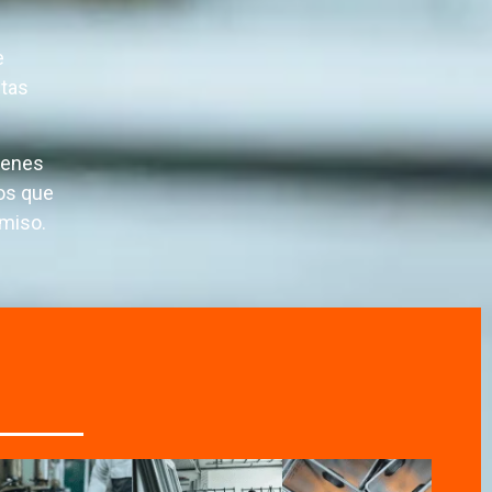
e
ntas
ienes
os que
omiso.