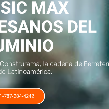
SIC MAX
ESANOS DEL
UMINIO
 Construrama, la cadena de Ferreter
de Latinoamérica.
1-787-284-4242