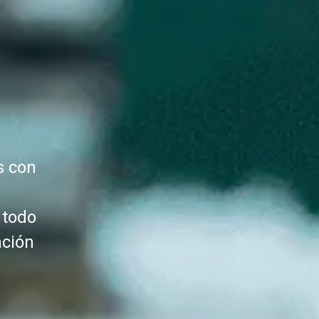
s con
 todo
ación