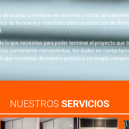
de puertas y ventanas en aluminio y cristal, actualment
os de ferretería y materiales para construcción de disti
l.
 lo que necesitas para poder terminar el proyecto que t
 precios sumamente convenientes. No dudes en contactarn
do que necesitas de manera gratuita y sin ningún compr
NUESTROS
SERVICIOS